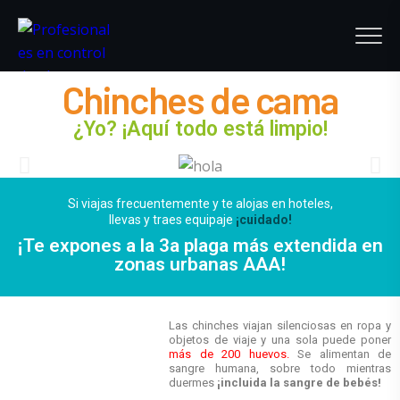
Chinches de cama
¿Yo? ¡Aquí todo está limpio!
Si viajas frecuentemente y te alojas en hoteles,
llevas y traes equipaje
¡cuidado!
¡Te expones a la 3a plaga más extendida en
zonas urbanas AAA!
Las chinches viajan silenciosas en ropa y
objetos de viaje y una sola puede poner
más de 200 huevos.
Se alimentan de
sangre humana, sobre todo mientras
duermes
¡incluida la sangre de bebés!