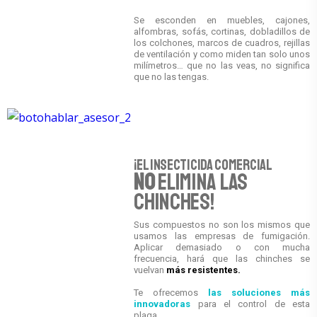
Se esconden en muebles, cajones,
alfombras, sofás, cortinas, dobladillos de
los colchones, marcos de cuadros, rejillas
de ventilación y como miden tan solo unos
milímetros… que no las veas, no significa
que no las tengas.
¡El insecticida comercial
NO
elimina las
chinches!
Sus compuestos no son los mismos que
usamos las empresas de fumigación.
Aplicar demasiado o con mucha
frecuencia, hará que las chinches se
vuelvan
más resistentes.
Te ofrecemos
las soluciones más
innovadoras
para el control de esta
plaga.